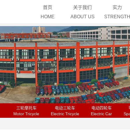
首页
关于我们
实力
HOME
ABOUT US
STRENGT
企
Compan
企
Corpora
H
影
V
三轮摩托车
电动三轮车
电动四轮车
Motor Tricycle
Electric Tricycle
Electric Car
Spa