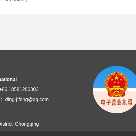
ational
86 18581280303
：ding-jifeng@qq.com
istrict, Chongqing