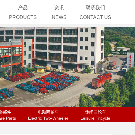
产品
资讯
联系我们
H
PRODUCTS
NEWS
CONTACT US
业简介
荣誉
三轮摩托车
公司新闻
y Profile
Honor
Motor Tricycle
Company News
业文化
质量
电动三轮车
行业资讯
te Culture
Quality
Electric Tricycle
Industry News
大事件
研发
电动四轮车
文化活动
istory
R&D
Electric Car
Cultural Activity
像资料
国际化
零部件
ideo
Internationalization
Spare Parts
电动两轮车
Electric Two-Wheeler
休闲三轮车
Leisure Tricycle
零部件
电动两轮车
休闲三轮车
re Parts
Electric Two-Wheeler
Leisure Tricycle